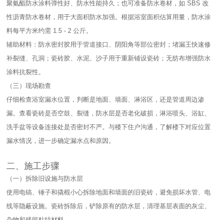
聚氨酯防水涂料弹性好、防水性能持久；也可准备防水卷材，如 SBS 改
性沥青防水卷材，用于大面积防水加强。根据浴室面积估算用量，防水涂
料每平方米约需 1.5 - 2 公斤。​
辅助材料：防水密封胶用于管道接口、阴阳角等部位密封；堵漏王快速修
补裂缝、孔洞；瓷砖胶、水泥、沙子用于重新铺设瓷砖；无纺布增强防水
涂料抗裂性。​
（三）现场勘查​
仔细检查浴室漏水位置，判断是地面、墙面、淋浴区，还是管道周边渗
漏。查看瓷砖是否空鼓、裂缝，防水层是否老化破损，淋浴喷头、浴缸、
洗手盆等设备连接处是否密封不严。与楼下住户沟通，了解楼下对应位置
漏水情况，进一步确定漏水点和原因。​
二、施工步骤​
（一）拆除旧设施与防水层​
使用电镐、锤子和撬棍小心拆除地面和墙面的旧瓷砖，避免损坏水管、电
线等隐蔽设施。瓷砖拆除后，铲除原有的防水层，清理基层表面的灰尘、
杂物和残留粘结材料。​