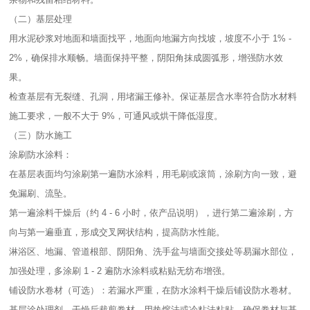
（二）基层处理​
用水泥砂浆对地面和墙面找平，地面向地漏方向找坡，坡度不小于 1% -
2%，确保排水顺畅。墙面保持平整，阴阳角抹成圆弧形，增强防水效
果。​
检查基层有无裂缝、孔洞，用堵漏王修补。保证基层含水率符合防水材料
施工要求，一般不大于 9%，可通风或烘干降低湿度。​
（三）防水施工​
涂刷防水涂料：​
在基层表面均匀涂刷第一遍防水涂料，用毛刷或滚筒，涂刷方向一致，避
免漏刷、流坠。​
第一遍涂料干燥后（约 4 - 6 小时，依产品说明），进行第二遍涂刷，方
向与第一遍垂直，形成交叉网状结构，提高防水性能。​
淋浴区、地漏、管道根部、阴阳角、洗手盆与墙面交接处等易漏水部位，
加强处理，多涂刷 1 - 2 遍防水涂料或粘贴无纺布增强。​
铺设防水卷材（可选）：若漏水严重，在防水涂料干燥后铺设防水卷材。
基层涂处理剂，干燥后裁剪卷材，用热熔法或冷粘法粘贴，确保卷材与基