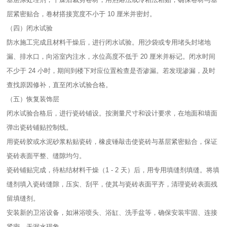
层紧密贴合，卷材搭接宽度不小于 10 厘米并密封。​
（四）闭水试验​
防水施工完成且材料干燥后，进行闭水试验。用沙袋或专用堵头封堵地
漏、排水口，向浴室内注水，水位高度不低于 20 厘米并标记。闭水时间
不少于 24 小时，期间到楼下对应位置检查是否渗漏。若发现渗漏，及时
查找原因修补，直至闭水试验合格。​
（五）恢复装饰层​
闭水试验合格后，进行瓷砖铺设。按测量尺寸和设计要求，在地面和墙面
弹出瓷砖铺贴控制线。​
用瓷砖胶或水泥砂浆粘贴瓷砖，橡皮锤敲击使瓷砖与基层紧密贴合，保证
瓷砖表面平整、缝隙均匀。​
瓷砖铺贴完成，待粘结材料干燥（1 - 2 天）后，用专用填缝剂填缝。将填
缝剂填入瓷砖缝隙，压实、刮平，使其与瓷砖表面平齐，清理瓷砖表面残
留填缝剂。​
安装新的卫浴设备，如淋浴喷头、浴缸、洗手盆等，确保安装牢固、连接
紧密，无漏水现象。​